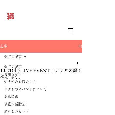
記事
全ての記事
全ての記事
10.21(土) LIVE EVENT『サササの庭で
お知らせ
種を蒔く』
サササのお店のこと
サササのイベントについて
薬草図鑑
草花木薬膳茶
暮らしのヒント