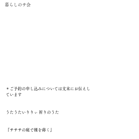
暮らしのサ会
＊ご予約の申し込みについては文末にお伝えし
ています
うたうたいりりぃ 祈りのうた
『サササの庭で種を蒔く』