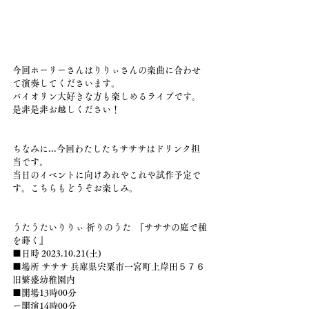
今回ホーリーさんはりりぃさんの楽曲に合わせ
て演奏してくださいます。
バイオリン大好きな方も楽しめるライブです。
是非是非お越しください！
ちなみに...今回わたしたちサササはドリンク担
当です。
当日のイベントに向けあれやこれや試作予定で
す。こちらもどうぞお楽しみ。
うたうたいりりぃ 祈りのうた  『サササの庭で種
を蒔く』
■日時 2023.10.21(土)
■場所 サササ 兵庫県宍粟市一宮町上岸田５７６
旧繁盛幼稚園内
■開場13時00分
ー開演14時00分