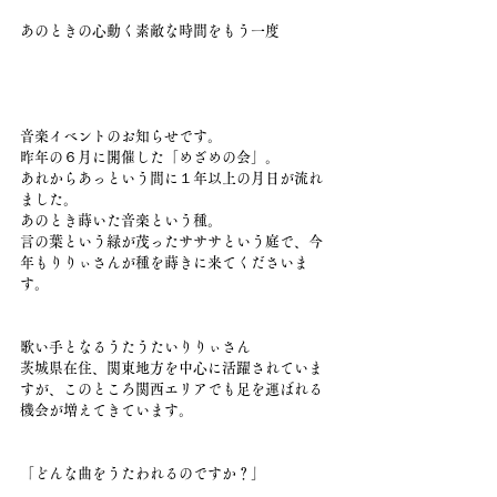
あのときの心動く素敵な時間をもう一度
音楽イベントのお知らせです。
昨年の６月に開催した「めざめの会」。
あれからあっという間に１年以上の月日が流れ
ました。
あのとき蒔いた音楽という種。
言の葉という緑が茂ったサササという庭で、今
年もりりぃさんが種を蒔きに来てくださいま
す。
歌い手となるうたうたいりりぃさん
茨城県在住、関東地方を中心に活躍されていま
すが、このところ関西エリアでも足を運ばれる
機会が増えてきています。
「どんな曲をうたわれるのですか？」