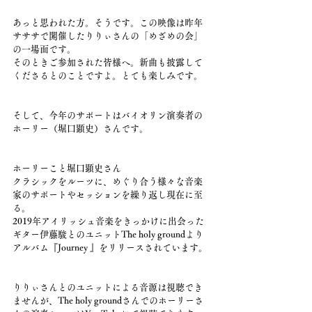
あっと思われた方。そうです。この映像は昨年
サササで開催したりりぃさんの「めざめの会」
の一場面です。
そのときご参加された皆様へ。新曲も披露して
くださるとのことですよ。とても楽しみです。
そして、今年のサポートはバイオリン演奏者の
ホーリー（堀口顕史）さんです。
ホーリーこと堀口顕史さん
クラシックをルーツに、めぐり合う様々な音楽
家のサポートやセッションを繰り返し現在に至
る。
2019年アイリッシュ音楽をきっかけに出会った
ギター伊藤駿とのユニットThe holy groundより
アルバム『Journey 』をリリースされています。
りりぃさんとのユニットによる音源は視聴でき
ませんが、The holy groundさんでのホーリーさ