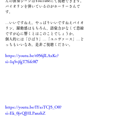
んの演奏シーンはYouTubeにて視聴できます。
バイオリンを弾いているのがホーリーさんで
す。
…いいですねえ。やっぱりいいですねえバイオ
リン。躍動感はもちろん、語彙力がなくて恐縮
ですが心に響くとはこのことでしょうか。
個人的には「ひばり」…「ユニヴァース」…ど
っちもいいなあ。是非ご視聴ください。
https://youtu.be/t056jlLAxKc?
si=1qSvjfgT7fsfc0f7
https://youtu.be/IYxsTCJ5_O0?
si=Ek_0jvQlHLPanzhZ