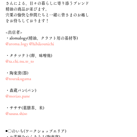
さんによる、日々の暮らしに寄り添うブレンド
精油の商品が並びます。
宍粟の愉快な仲間たちと一緒に皆さまのお越し
をお待ちしております！
<出店者>
・alomalogy(精油、クラフト用の基材等)
@aroma.logy
@hibikounichi
・タチツテト(卵、味噌他)
@ta.chi.tsu.te_to
・陶楽窯(器)
@tourakugama
・森蔵パン(パン)
@morizo.pane
・サササ(薬膳茶、米)
@sasasa.shiso
◾️〇のいち(ワークショップエリア)
・お茶碗をつくろう！(陶楽窯)