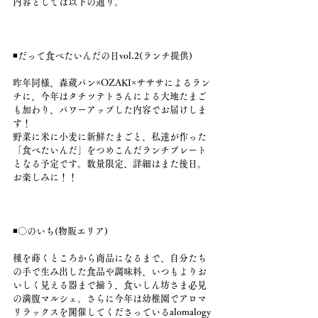
内容としては以下の通り。
◾️だって食べたいんだの日vol.2(ランチ提供)
昨年同様、森蔵パン×OZAKI×サササによるラン
チに、今年はタチツテトさんによる大地たまご
も加わり、パワーアップした内容でお届けしま
す！
野菜に米に小麦に新鮮たまごと、私達が作った
「食べたいんだ」をつめこんだランチプレート
となる予定です。数量限定、詳細はまた後日。
お楽しみに！！
◾️〇のいち(物販エリア)
種を蒔くところから商品になるまで、自分たち
の手で生み出した食品や調味料、いつもよりお
いしく見える器まで揃う、食いしん坊さま必見
の満腹マルシェ。さらに今年は幼稚園でアロマ
リラックスを開催してくださっているalomalogy