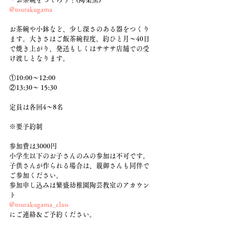
@tourakugama
お茶碗や小鉢など、少し深さのある器をつくり
ます。大きさはご飯茶碗程度。約ひと月〜40日
で焼き上がり、発送もしくはサササ店舗での受
け渡しとなります。
①10:00〜12:00
②13:30〜 15:30　
定員は各回4〜8名
※要予約制
参加費は3000円
小学生以下のお子さんのみの参加は不可です。
子供さんが作られる場合は、親御さんも同伴で
ご参加ください。
参加申し込みは繁盛幼稚園陶芸教室のアカウン
ト
@tourakugama_class
にご連絡＆ご予約ください。