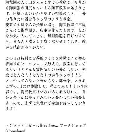
幼稚園の入り口を入ってすぐの教室で、今月か
ら陶楽窯の田尻さんによる陶芸教室が始まりま
す。田尻さんのわかりやすい指導のもと、自分
の作りたい器を作れる夢のような教室。
喫茶でお馴染みの長細い器も、陶芸教室で田尻
さんにご指導頂き、店主が作ったもので、なか
なか気に入っています。無理難題を投げつけて
も、きちんと器として成り立たせてくれる、確
かな技術がありがたい。
この日は特別にお茶碗づくりを体験できる初心
者向けのワークショップ形式で、教室に行って
みたいけどどんな雰囲気なのか分からない、先
生はどんな人？どんなものが作れるの？？な
ど、やってみないと分からない部分を、とりあ
えずの1日だけ体験して、考えてみて！という内
容です。陶芸教室はいろいろとあるけれど、自
分と合うかはやってみないと分からない部分も
多いので、まずは気軽にご参加お待ちしており
ます！
・アロマテラピーに関わるetc...ワークショップ
(alomalogy)