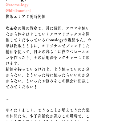
@aroma.logy
@hibikounichi
物販エリアで随時開催
喫茶室の隣の教室で、月に数回、アロマを使い
ながら体をほぐしていくアロマリラックスを開
催してくださっているalomalogyの塩見さん。今
年は物販とともに、オリジナルでブレンドした
精油を使って、日々の暮らしに役立つロールオ
ンを作ったり、その活用法をレクチャーして頂
けます。
精油を持っているけれど、どう使っていのか分
からない、どういった時に使ったらいいのか分
からない。といったお悩みをこの機会に相談し
てみてください！
…
年々たくましく、できることが増えてきた宍粟
の仲間たち。少子高齢化が進むこの場所で、こ
れから先も自分たちで生きていけるように。そ
んな意思表示をしているような、年に一度のこ
のイベント。商品は少ないかもしれないけれ